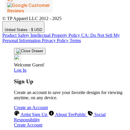
© TP Apparel LLC 2012 - 2025
United States - $ USD
Product Safety
Intellectual Property Policy
CA: Do Not Sell My
Personal Information
Privacy Policy
Terms
Welcome Guest!
Log In
Sign Up
Create an account to save your favorite designs for viewing
anytime, on any device.
Create an Account
Artist Sign Up
About TeePublic
Social
Responsibility
Create Account