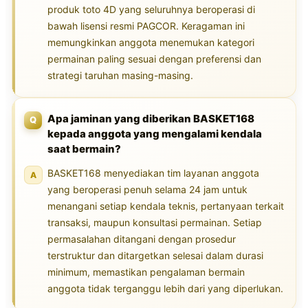
produk toto 4D yang seluruhnya beroperasi di
bawah lisensi resmi PAGCOR. Keragaman ini
memungkinkan anggota menemukan kategori
permainan paling sesuai dengan preferensi dan
strategi taruhan masing-masing.
Apa jaminan yang diberikan BASKET168
kepada anggota yang mengalami kendala
saat bermain?
BASKET168 menyediakan tim layanan anggota
yang beroperasi penuh selama 24 jam untuk
menangani setiap kendala teknis, pertanyaan terkait
transaksi, maupun konsultasi permainan. Setiap
permasalahan ditangani dengan prosedur
terstruktur dan ditargetkan selesai dalam durasi
minimum, memastikan pengalaman bermain
anggota tidak terganggu lebih dari yang diperlukan.