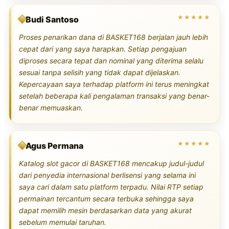
Budi Santoso
Proses penarikan dana di BASKET168 berjalan jauh lebih
cepat dari yang saya harapkan. Setiap pengajuan
diproses secara tepat dan nominal yang diterima selalu
sesuai tanpa selisih yang tidak dapat dijelaskan.
Kepercayaan saya terhadap platform ini terus meningkat
setelah beberapa kali pengalaman transaksi yang benar-
benar memuaskan.
Agus Permana
Katalog slot gacor di BASKET168 mencakup judul-judul
dari penyedia internasional berlisensi yang selama ini
saya cari dalam satu platform terpadu. Nilai RTP setiap
permainan tercantum secara terbuka sehingga saya
dapat memilih mesin berdasarkan data yang akurat
sebelum memulai taruhan.