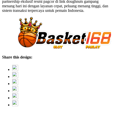
partnership ekslusif resmi pagcor di link doughnuts gampang
menang hari ini dengan layanan cepat, peluang menang tinggi, dan
sistem transaksi terpercaya untuk pemain Indonesia.
Share this design: