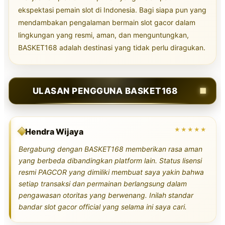
ekspektasi pemain slot di Indonesia. Bagi siapa pun yang
mendambakan pengalaman bermain slot gacor dalam
lingkungan yang resmi, aman, dan menguntungkan,
BASKET168 adalah destinasi yang tidak perlu diragukan.
ULASAN PENGGUNA BASKET168
Hendra Wijaya
Bergabung dengan BASKET168 memberikan rasa aman
yang berbeda dibandingkan platform lain. Status lisensi
resmi PAGCOR yang dimiliki membuat saya yakin bahwa
setiap transaksi dan permainan berlangsung dalam
pengawasan otoritas yang berwenang. Inilah standar
bandar slot gacor official yang selama ini saya cari.