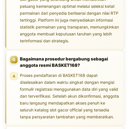
peluang kemenangan optimal melalui seleksi ketat
permainan dari penyedia berlisensi dengan nilai RTP
tertinggi. Platform ini juga menyediakan informasi
statistik permainan yang transparan, memungkinkan
anggota membuat keputusan taruhan yang lebih
terinformasi dan strategis.
Bagaimana prosedur bergabung sebagai
anggota resmi BASKET168?
Proses pendaftaran di BASKET168 dapat
diselesaikan dalam waktu singkat dengan mengisi
formulir registrasi menggunakan data diri yang valid
dan terverifikasi. Setelah akun dikonfirmasi, anggota
baru langsung mendapatkan akses penuh ke
seluruh katalog slot gacor official yang tersedia
tanpa persyaratan tambahan yang memberatkan.