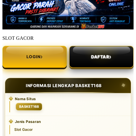
SLOT GACOR
LOGIN
DAFTAR
INFORMASI LENGKAP BASKET168
Nama Situs
BASKET168
Jenis Pasaran
Slot Gacor