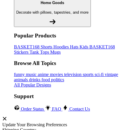
Home Goods
Decorate with pillows, tapestries, and more
Popular Products
BASKET168
Shorts
Hoodies
Hats
Kids BASKET168
Stickers
Tank Tops
Mugs
Browse All Topics
funny
music
anime
movies
television
sports
sci-fi
vintage
animals
drinks
food
politics
All Popular Designs
Support
Order Status
FAQ
Contact Us
Update Your Browsing Preferences
Shipping Country: